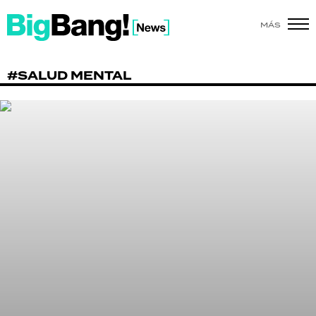
MÁS
SHOW
#SALUD MENTAL
POLÍTICA
ACTUALIDAD
POLICIALES
ECONOMÍA
GRAN HERMANO
SALUD
DEPORTES