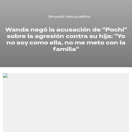
TECNOLOGÍA
Se pasó tres pueblos
Wanda negó la acusación de "Pochi"
sobre la agresión contra su hija: "Yo
RECETAS
no soy como ella, no me meto con la
PALABRAS
familia"
HORÓSCOPO
Seguinos