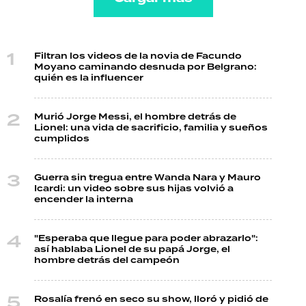
Filtran los videos de la novia de Facundo
Moyano caminando desnuda por Belgrano:
quién es la influencer
Murió Jorge Messi, el hombre detrás de
Lionel: una vida de sacrificio, familia y sueños
cumplidos
Guerra sin tregua entre Wanda Nara y Mauro
Icardi: un video sobre sus hijas volvió a
encender la interna
"Esperaba que llegue para poder abrazarlo":
así hablaba Lionel de su papá Jorge, el
hombre detrás del campeón
Rosalía frenó en seco su show, lloró y pidió de