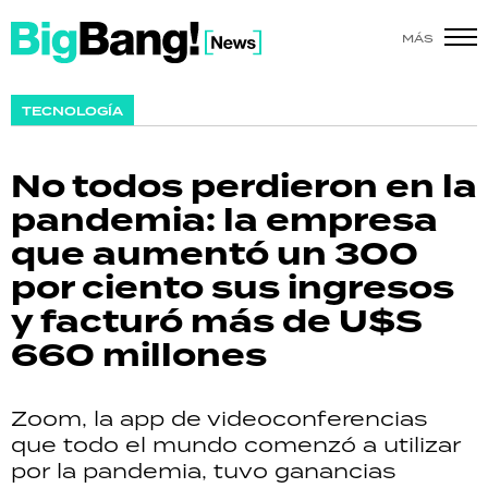
MÁS
SHOW
TECNOLOGÍA
POLÍTICA
No todos perdieron en la
ACTUALIDAD
pandemia: la empresa
que aumentó un 300
POLICIALES
por ciento sus ingresos
ECONOMÍA
y facturó más de U$S
660 millones
GRAN HERMANO
SALUD
Zoom, la app de videoconferencias
que todo el mundo comenzó a utilizar
DEPORTES
por la pandemia, tuvo ganancias