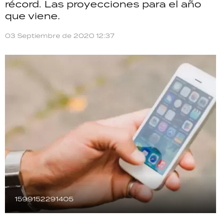
récord. Las proyecciones para el año
TECNOLOGÍA
que viene.
03 Septiembre de 2020 12:37
RECETAS
PALABRAS
HORÓSCOPO
Seguinos
1599152291405