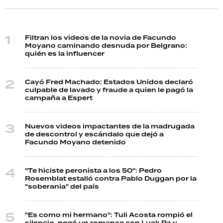
Filtran los videos de la novia de Facundo
Moyano caminando desnuda por Belgrano:
quién es la influencer
Cayó Fred Machado: Estados Unidos declaró
culpable de lavado y fraude a quien le pagó la
campaña a Espert
Nuevos videos impactantes de la madrugada
de descontrol y escándalo que dejó a
Facundo Moyano detenido
"Te hiciste peronista a los 50": Pedro
Rosemblat estalló contra Pablo Duggan por la
"soberanía" del país
"Es como mi hermano": Tuli Acosta rompió el