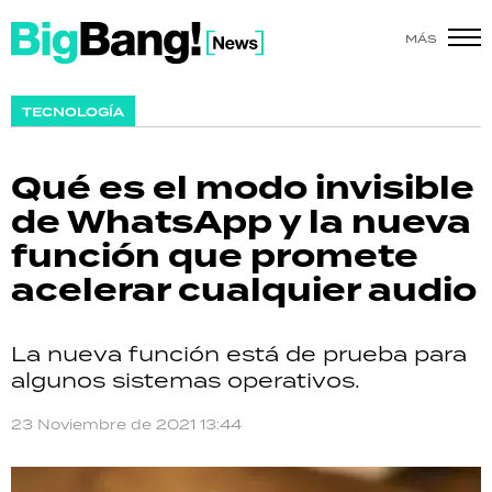
MÁS
SHOW
TECNOLOGÍA
POLÍTICA
Qué es el modo invisible
ACTUALIDAD
de WhatsApp y la nueva
función que promete
POLICIALES
acelerar cualquier audio
ECONOMÍA
La nueva función está de prueba para
GRAN HERMANO
algunos sistemas operativos.
SALUD
23 Noviembre de 2021 13:44
DEPORTES