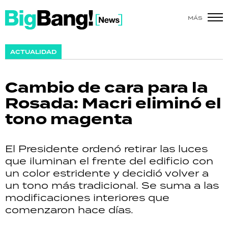
MÁS
SHOW
ACTUALIDAD
POLÍTICA
Cambio de cara para la
ACTUALIDAD
Rosada: Macri eliminó el
tono magenta
POLICIALES
ECONOMÍA
El Presidente ordenó retirar las luces
que iluminan el frente del edificio con
GRAN HERMANO
un color estridente y decidió volver a
un tono más tradicional. Se suma a las
SALUD
modificaciones interiores que
comenzaron hace días.
DEPORTES