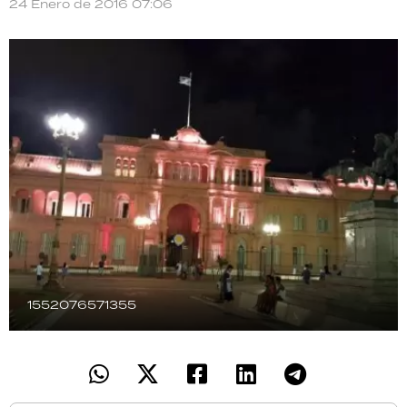
24 Enero de 2016 07:06
TECNOLOGÍA
RECETAS
PALABRAS
HORÓSCOPO
Seguinos
1552076571355