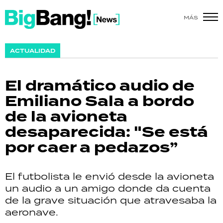
MÁS
SHOW
ACTUALIDAD
POLÍTICA
El dramático audio de
ACTUALIDAD
Emiliano Sala a bordo
de la avioneta
POLICIALES
desaparecida: "Se está
ECONOMÍA
por caer a pedazos”
GRAN HERMANO
El futbolista le envió desde la avioneta
SALUD
un audio a un amigo donde da cuenta
de la grave situación que atravesaba la
DEPORTES
aeronave.