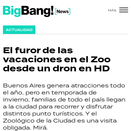
MÁS
SHOW
ACTUALIDAD
POLÍTICA
El furor de las
ACTUALIDAD
vacaciones en el Zoo
desde un dron en HD
POLICIALES
ECONOMÍA
Buenos Aires genera atracciones todo
el año, pero en temporada de
GRAN HERMANO
invierno, familias de todo el país llegan
a la ciudad para recorrer y disfrutar
SALUD
distintos punto turísticos. Y el
Zoológico de la Ciudad es una visita
DEPORTES
obligada. Mirá.