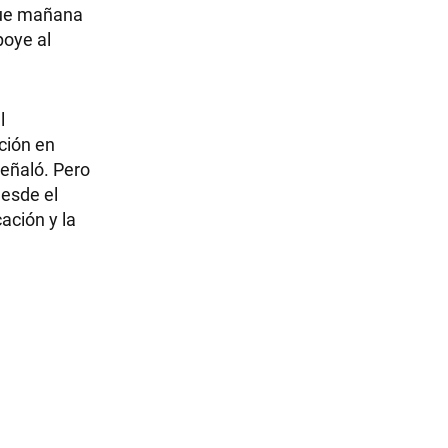
 que mañana
poye al
l
ción en
señaló. Pero
desde el
ación y la