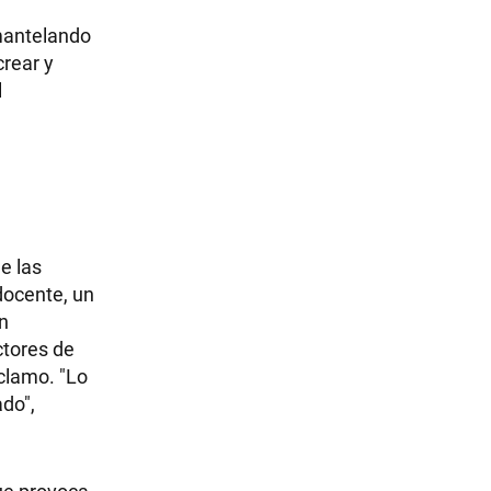
smantelando
crear y
l
e las
 docente, un
on
ctores de
eclamo. "Lo
do",
que provoca