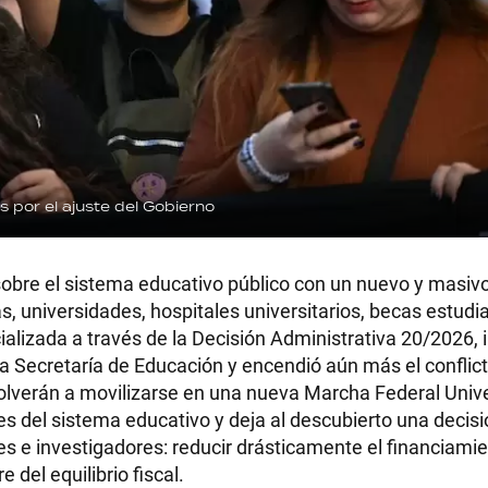
 por el ajuste del Gobierno
sobre el sistema educativo público con un nuevo y masivo
, universidades, hospitales universitarios, becas estudia
ializada a través de la Decisión Administrativa 20/2026, 
a Secretaría de Educación y encendió aún más el conflict
lverán a movilizarse en una nueva Marcha Federal Univer
s del sistema educativo y deja al descubierto una decisió
s e investigadores: reducir drásticamente el financiamie
 del equilibrio fiscal.