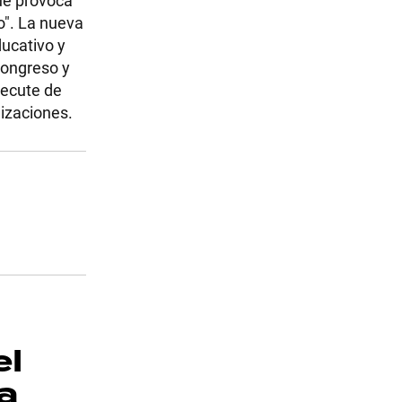
o". La nueva
ducativo y
Congreso y
jecute de
nizaciones.
el
a