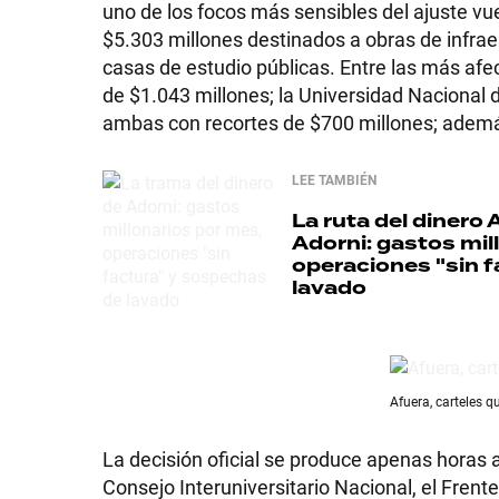
uno de los focos más sensibles del ajuste vue
$5.303 millones destinados a obras de infrae
casas de estudio públicas. Entre las más afe
de $1.043 millones; la Universidad Nacional 
SHOW
ambas con recortes de $700 millones; además
LEE TAMBIÉN
POLÍTICA
La ruta del dinero 
Adorni: gastos mil
operaciones "sin 
ACTUALIDAD
lavado
POLICIALES
Afuera, carteles q
ECONOMÍA
La decisión oficial se produce apenas horas
Consejo Interuniversitario Nacional, el Frent