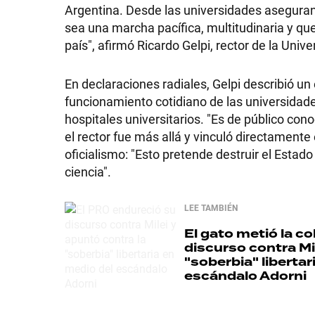
Argentina. Desde las universidades aseguran 
GRAN
sea una marcha pacífica, multitudinaria y qu
país", afirmó Ricardo Gelpi, rector de la Uni
HERMANO
En declaraciones radiales, Gelpi describió u
funcionamiento cotidiano de las universidade
SALUD
hospitales universitarios. "Es de público co
el rector fue más allá y vinculó directamente
oficialismo: "Esto pretende destruir el Estado
DEPORTES
ciencia".
LEE TAMBIÉN
TECNOLOGÍA
El gato metió la co
discurso contra Mi
"soberbia" libertar
escándalo Adorni