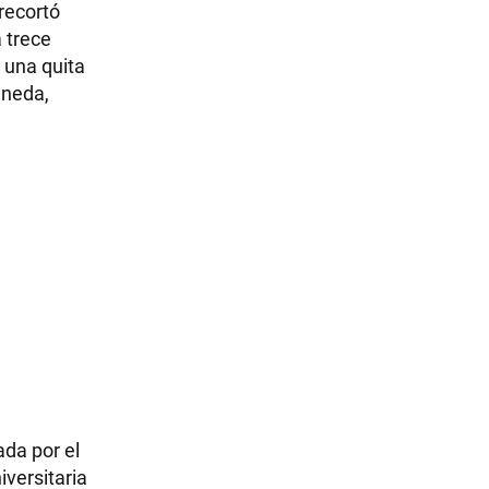
recortó
 trece
 una quita
aneda,
da por el
iversitaria