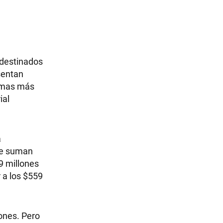
 destinados
sentan
ramas más
ial
a
 se suman
9 millones
 a los $559
ones. Pero