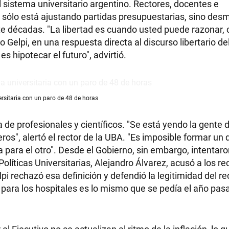
l sistema universitario argentino. Rectores, docentes e
 sólo está ajustando partidas presupuestarias, sino de
e décadas. "La libertad es cuando usted puede razonar, 
 Gelpi, en una respuesta directa al discurso libertario de
es hipotecar el futuro", advirtió.
sitaria con un paro de 48 de horas
a de profesionales y científicos. "Se está yendo la gente d
ros", alertó el rector de la UBA. "Es imposible formar un
a para el otro". Desde el Gobierno, sin embargo, intentar
Políticas Universitarias, Alejandro Álvarez, acusó a los re
pi rechazó esa definición y defendió la legitimidad del r
para los hospitales es lo mismo que se pedía el año pasa
l Ejecutivo no se actualizan al ritmo de la inflación, lo 