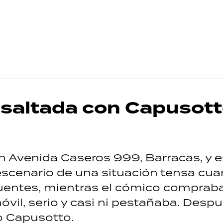
 asaltada con Capusot
n Avenida Caseros 999, Barracas, y e
escenario de una situación tensa cua
ncuentes, mientras el cómico comprab
il, serio y casi ni pestañaba. Despu
o Capusotto.