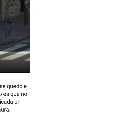
 se quedó e
o es que no
bicada en
aura.