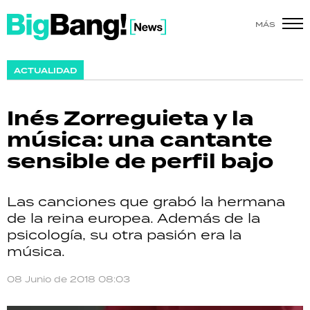
MÁS
SHOW
ACTUALIDAD
POLÍTICA
Inés Zorreguieta y la
ACTUALIDAD
música: una cantante
sensible de perfil bajo
POLICIALES
ECONOMÍA
Las canciones que grabó la hermana
de la reina europea. Además de la
GRAN HERMANO
psicología, su otra pasión era la
música.
SALUD
08 Junio de 2018 08:03
DEPORTES