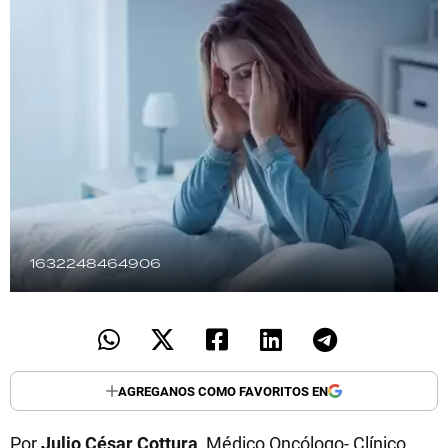
TECNOLOGÍA
RECETAS
PALABRAS
HORÓSCOPO
1632248464906
Seguinos
AGREGANOS COMO FAVORITOS EN
Por
Julio César Cottura
, Médico Oncólogo- Clínico