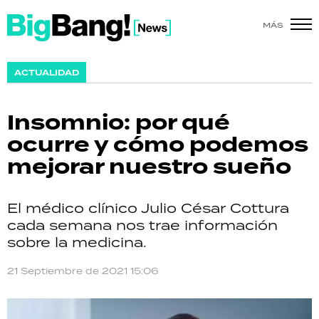
MÁS
SHOW
ACTUALIDAD
POLÍTICA
Insomnio: por qué
ACTUALIDAD
ocurre y cómo podemos
mejorar nuestro sueño
POLICIALES
ECONOMÍA
El médico clínico Julio César Cottura
cada semana nos trae información
GRAN HERMANO
sobre la medicina.
SALUD
21 Septiembre de 2021 15:06
DEPORTES