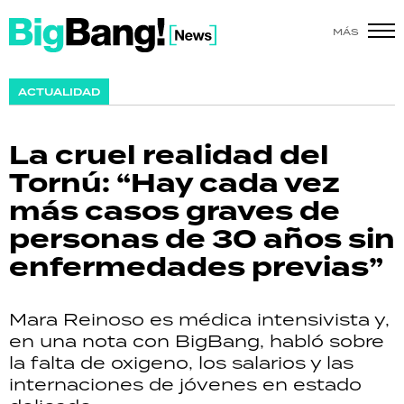
MÁS
SHOW
ACTUALIDAD
POLÍTICA
La cruel realidad del
ACTUALIDAD
Tornú: “Hay cada vez
más casos graves de
POLICIALES
personas de 30 años sin
ECONOMÍA
enfermedades previas”
GRAN HERMANO
Mara Reinoso es médica intensivista y,
SALUD
en una nota con BigBang, habló sobre
la falta de oxigeno, los salarios y las
DEPORTES
internaciones de jóvenes en estado