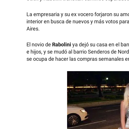
GRAN
La empresaria y su ex vocero forjaron su am
interior en busca de nuevos y más votos par
HERMANO
Aires.
SALUD
El novio de
Rabolini
ya dejó su casa en el bar
e hijos, y se mudó al barrio Senderos de Norde
se ocupa de hacer las compras semanales en 
DEPORTES
TECNOLOGÍA