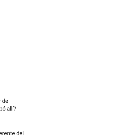
r de
bó allí?
erente del