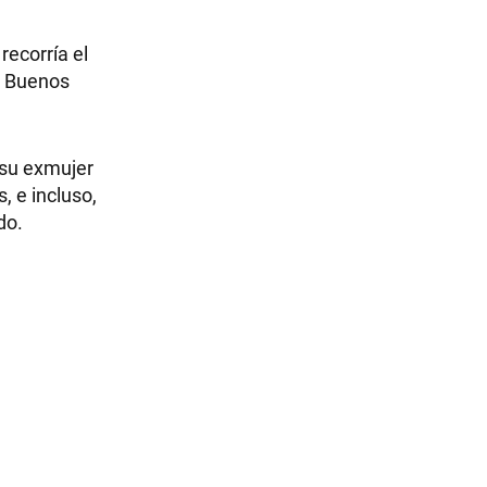
 recorría el
e Buenos
n su exmujer
, e incluso,
do.