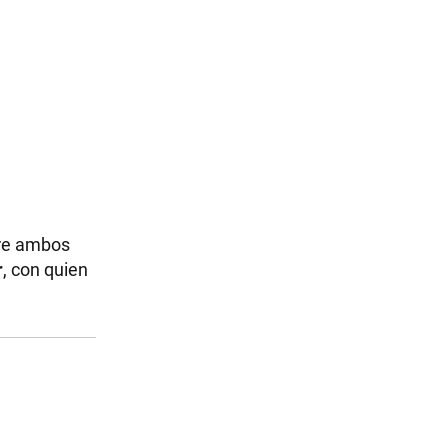
tre ambos
r
, con quien