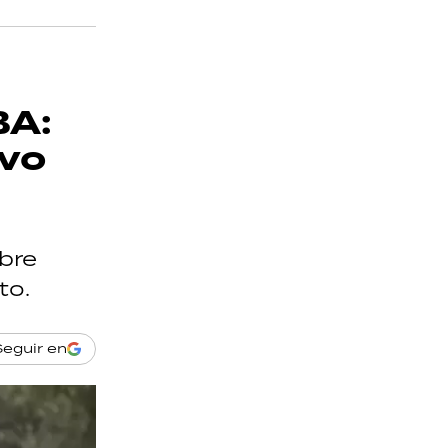
BA:
ivo
bre
to.
Seguir en