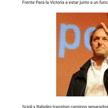
Frente Para la Victoria a estar junto a un fun
SHOW
POLÍTICA
ACTUALIDAD
POLICIALES
ECONOMÍA
Scioli y Rabolini transitan caminos separado