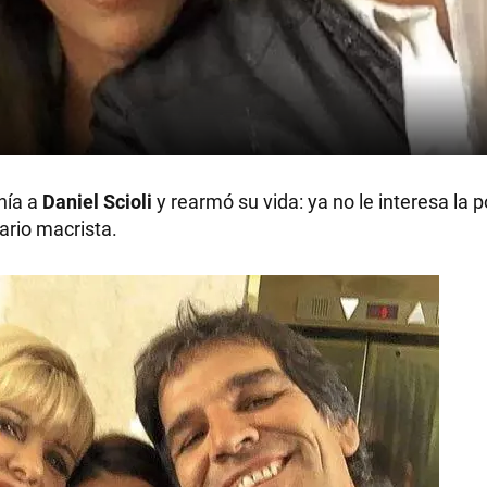
nía a
Daniel Scioli
y rearmó su vida: ya no le interesa la po
ario macrista.