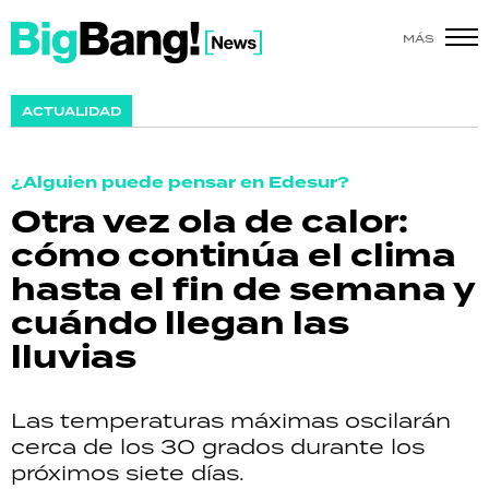
MÁS
SHOW
ACTUALIDAD
POLÍTICA
¿Alguien puede pensar en Edesur?
ACTUALIDAD
Otra vez ola de calor:
cómo continúa el clima
POLICIALES
hasta el fin de semana y
ECONOMÍA
cuándo llegan las
lluvias
GRAN HERMANO
SALUD
Las temperaturas máximas oscilarán
cerca de los 30 grados durante los
DEPORTES
próximos siete días.