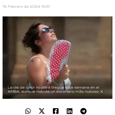
TECNOLOGÍA
19 Febrero de 2024 15:51
RECETAS
PALABRAS
HORÓSCOPO
Seguinos
La ola de calor no dará tregua esta semana en el
AMBA, aunque habrás un escenario más nuboso.
X