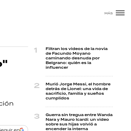
MÁS
Filtran los videos de la novia
de Facundo Moyano
caminando desnuda por
o"
Belgrano: quién es la
influencer
Murió Jorge Messi, el hombre
detrás de Lionel: una vida de
sacrificio, familia y sueños
cumplidos
ción
Guerra sin tregua entre Wanda
Nara y Mauro Icardi: un video
sobre sus hijas volvió a
encender la interna
Seguir en