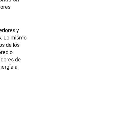
dores
eriores y
as. Lo mismo
os de los
predio
idores de
nergía a