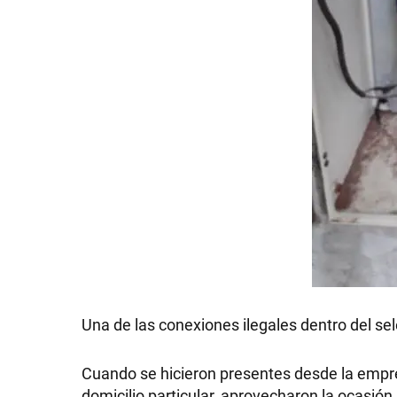
SHOW
POLÍTICA
ACTUALIDAD
POLICIALES
Una de las conexiones ilegales dentro del sel
ECONOMÍA
Cuando se hicieron presentes desde la empre
domicilio particular, aprovecharon la ocasión