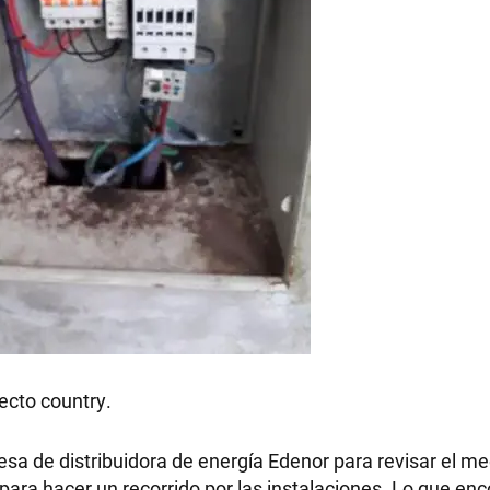
RECETAS
PALABRAS
HORÓSCOPO
Seguinos
ecto country.
sa de distribuidora de energía Edenor para revisar el me
 para hacer un recorrido por las instalaciones. Lo que en