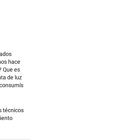
rados
nos hace
r? Que es
ta de luz
s consumís
s técnicos
iento