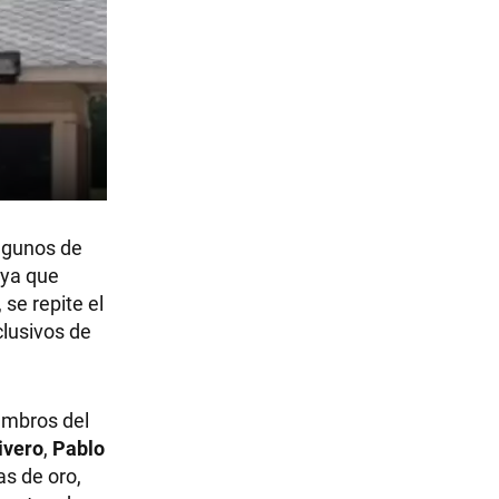
algunos de
 ya que
se repite el
clusivos de
embros del
ivero
,
Pablo
zas de oro,