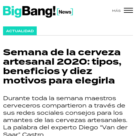
MÁS
SHOW
ACTUALIDAD
POLÍTICA
Semana de la cerveza
ACTUALIDAD
artesanal 2020: tipos,
beneficios y diez
POLICIALES
motivos para elegirla
ECONOMÍA
Durante toda la semana maestros
GRAN HERMANO
cerveceros compartieron a través de
sus redes sociales consejos para los
SALUD
amantes de las cervezas artesanales.
La palabra del experto Diego “Van der
DEPORTES
Saar” Castro.