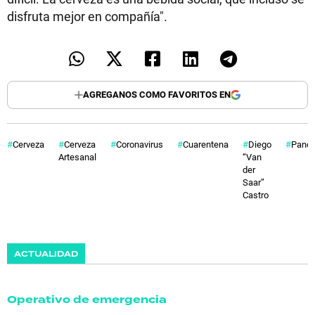
disfruta mejor en compañía".
AGREGANOS COMO FAVORITOS EN
Cerveza
Cerveza
Coronavirus
Cuarentena
Diego
Pand
Artesanal
“Van
der
Saar”
Castro
ACTUALIDAD
Operativo de emergencia