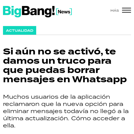
MÁS
SHOW
ACTUALIDAD
POLÍTICA
Si aún no se activó, te
ACTUALIDAD
damos un truco para
que puedas borrar
POLICIALES
mensajes en Whatsapp
ECONOMÍA
Muchos usuarios de la aplicación
GRAN HERMANO
reclamaron que la nueva opción para
eliminar mensajes todavía no llegó a la
SALUD
última actualización. Cómo acceder a
ella.
DEPORTES