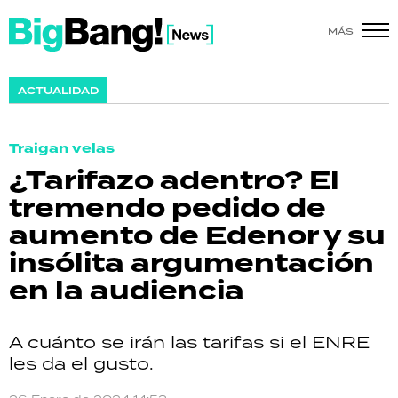
MÁS
SHOW
ACTUALIDAD
POLÍTICA
Traigan velas
ACTUALIDAD
¿Tarifazo adentro? El
tremendo pedido de
POLICIALES
aumento de Edenor y su
ECONOMÍA
insólita argumentación
en la audiencia
GRAN HERMANO
SALUD
A cuánto se irán las tarifas si el ENRE
les da el gusto.
DEPORTES