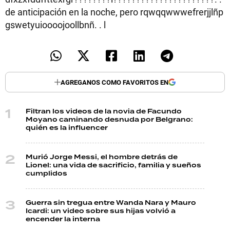
TECNOLOGÍA
de anticipación en la noche, pero rqwqqwwwefrerjjlñp
gswetyuioooojoollbnñ. . l
RECETAS
PALABRAS
AGREGANOS COMO FAVORITOS EN
HORÓSCOPO
Filtran los videos de la novia de Facundo
Moyano caminando desnuda por Belgrano:
quién es la influencer
Seguinos
Murió Jorge Messi, el hombre detrás de
Lionel: una vida de sacrificio, familia y sueños
cumplidos
Guerra sin tregua entre Wanda Nara y Mauro
Icardi: un video sobre sus hijas volvió a
encender la interna