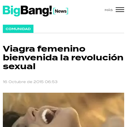
MÁS
SHOW
COMUNIDAD
POLÍTICA
Viagra femenino
ACTUALIDAD
bienvenida la revolución
sexual
POLICIALES
ECONOMÍA
16 Octubre de 2015 06:53
GRAN HERMANO
SALUD
DEPORTES