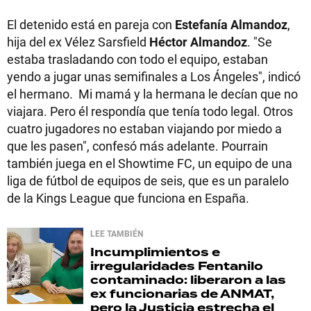
El detenido está en pareja con
Estefanía Almandoz
,
hija del ex Vélez Sarsfield
Héctor Almandoz
. "Se
estaba trasladando con todo el equipo, estaban
yendo a jugar unas semifinales a Los Ángeles", indicó
el hermano. Mi mamá y la hermana le decían que no
viajara. Pero él respondía que tenía todo legal. Otros
cuatro jugadores no estaban viajando por miedo a
que les pasen", confesó más adelante. Pourrain
también juega en el Showtime FC, un equipo de una
liga de fútbol de equipos de seis, que es un paralelo
de la Kings League que funciona en España.
LEE TAMBIÉN
Incumplimientos e
irregularidades
Fentanilo
contaminado: liberaron a las
ex funcionarias de ANMAT,
pero la Justicia estrecha el