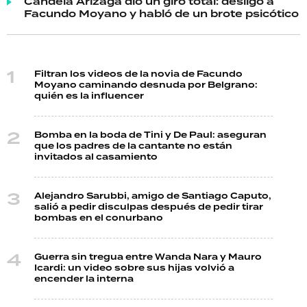
Candela Arizaga dio un giro total: desligó a
Facundo Moyano y habló de un brote psicótico
Filtran los videos de la novia de Facundo
Moyano caminando desnuda por Belgrano:
quién es la influencer
Bomba en la boda de Tini y De Paul: aseguran
que los padres de la cantante no están
invitados al casamiento
Alejandro Sarubbi, amigo de Santiago Caputo,
salió a pedir disculpas después de pedir tirar
bombas en el conurbano
Guerra sin tregua entre Wanda Nara y Mauro
Icardi: un video sobre sus hijas volvió a
encender la interna