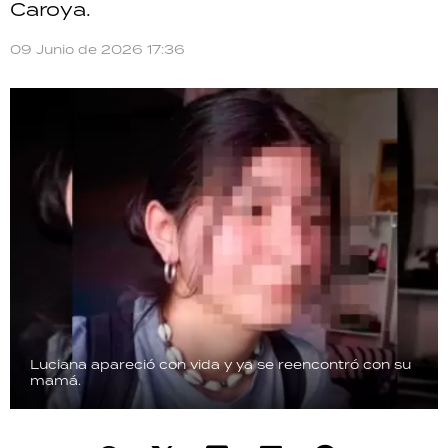
Caroya.
TECNOLOGÍA
09 Junio de 2026 17:36
RECETAS
PALABRAS
HORÓSCOPO
Seguinos
Luciana apareció con vida y ya se reencontró con su
mamá.