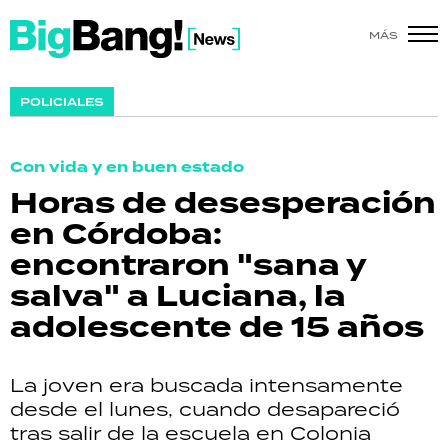
MÁS
SHOW
POLICIALES
POLÍTICA
Con vida y en buen estado
ACTUALIDAD
Horas de desesperación
en Córdoba:
POLICIALES
encontraron "sana y
ECONOMÍA
salva" a Luciana, la
adolescente de 15 años
GRAN HERMANO
SALUD
La joven era buscada intensamente
desde el lunes, cuando desapareció
DEPORTES
tras salir de la escuela en Colonia