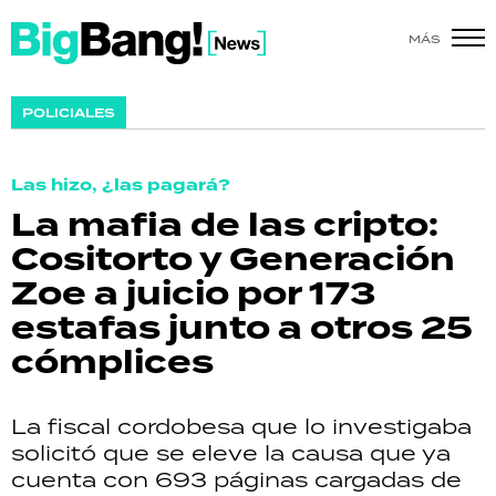
MÁS
SHOW
POLICIALES
POLÍTICA
Las hizo, ¿las pagará?
ACTUALIDAD
La mafia de las cripto:
Cositorto y Generación
POLICIALES
Zoe a juicio por 173
ECONOMÍA
estafas junto a otros 25
cómplices
GRAN HERMANO
SALUD
La fiscal cordobesa que lo investigaba
solicitó que se eleve la causa que ya
DEPORTES
cuenta con 693 páginas cargadas de