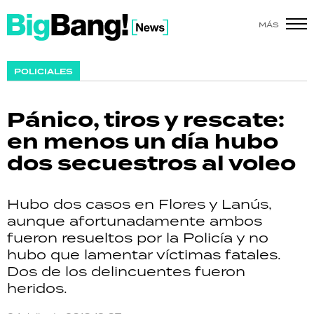
MÁS
SHOW
POLICIALES
POLÍTICA
Pánico, tiros y rescate:
ACTUALIDAD
en menos un día hubo
dos secuestros al voleo
POLICIALES
ECONOMÍA
Hubo dos casos en Flores y Lanús,
aunque afortunadamente ambos
GRAN HERMANO
fueron resueltos por la Policía y no
hubo que lamentar víctimas fatales.
SALUD
Dos de los delincuentes fueron
heridos.
DEPORTES