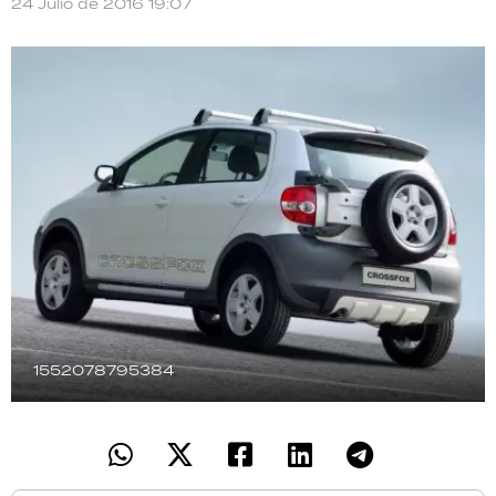
24 Julio de 2016 19:07
TECNOLOGÍA
RECETAS
PALABRAS
HORÓSCOPO
Seguinos
1552078795384