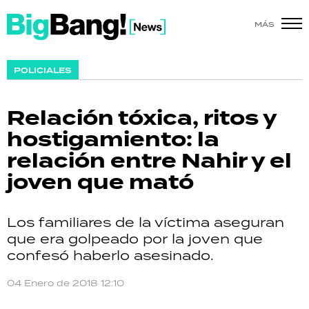
MÁS
SHOW
POLICIALES
POLÍTICA
Relación tóxica, ritos y
ACTUALIDAD
hostigamiento: la
relación entre Nahir y el
POLICIALES
joven que mató
ECONOMÍA
Los familiares de la víctima aseguran
GRAN HERMANO
que era golpeado por la joven que
confesó haberlo asesinado.
SALUD
04 Enero de 2018 12:10
DEPORTES