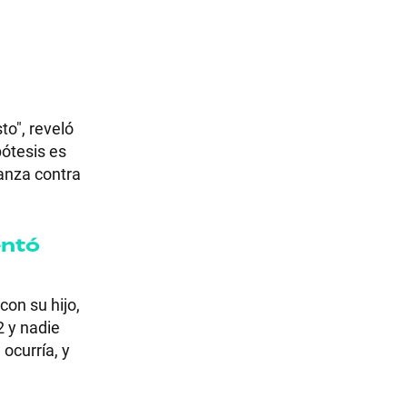
to", reveló
pótesis es
ganza contra
entó
on su hijo,
 y nadie
 ocurría, y