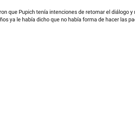
caron que Pupich tenía intenciones de retomar el diálogo 
años ya le había dicho que no había forma de hacer las pa
RECETAS
PALABRAS
HORÓSCOPO
Seguinos