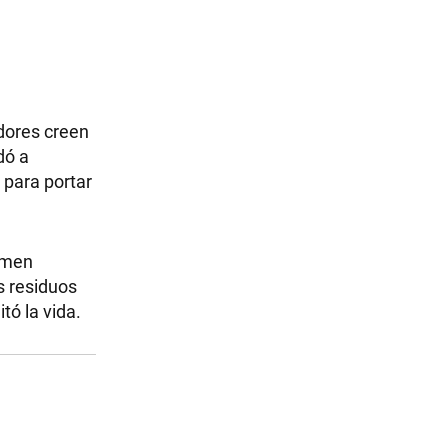
adores creen
dó a
 para portar
omen
s residuos
tó la vida.