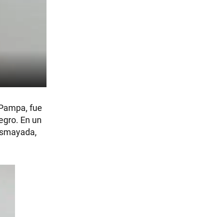
 Pampa, fue
egro. En un
desmayada,