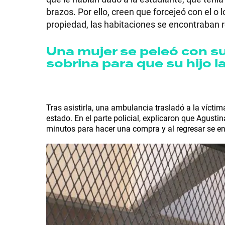
brazos. Por ello, creen que forcejeó con el o
propiedad, las habitaciones se encontraban re
Una mujer se peleó con su
SHOW
sobrina para que su hijo la
POLÍTICA
Tras asistirla, una ambulancia trasladó a la vícti
estado. En el parte policial, explicaron que Agustin
ACTUALIDAD
minutos para hacer una compra y al regresar se 
POLICIALES
ECONOMÍA