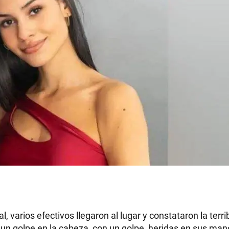
l, varios efectivos llegaron al lugar y constataron la terri
a un golpe en la cabeza, con un golpe, heridas en sus man