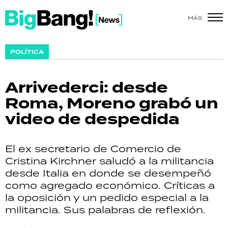
MÁS
SHOW
POLÍTICA
POLÍTICA
Arrivederci: desde
ACTUALIDAD
Roma, Moreno grabó un
video de despedida
POLICIALES
ECONOMÍA
El ex secretario de Comercio de
Cristina Kirchner saludó a la militancia
GRAN HERMANO
desde Italia en donde se desempeñó
como agregado económico. Críticas a
SALUD
la oposición y un pedido especial a la
militancia. Sus palabras de reflexión.
DEPORTES