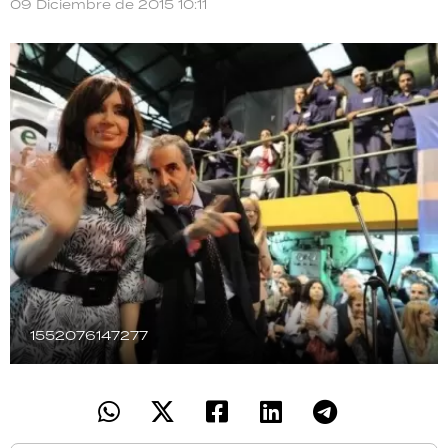
09 Diciembre de 2015 10:11
TECNOLOGÍA
RECETAS
PALABRAS
HORÓSCOPO
Seguinos
1552076147277