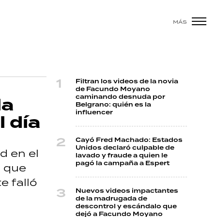
MÁS
Filtran los videos de la novia
de Facundo Moyano
caminando desnuda por
la
Belgrano: quién es la
influencer
l día
Cayó Fred Machado: Estados
Unidos declaró culpable de
d en el
lavado y fraude a quien le
pagó la campaña a Espert
o que
e falló
Nuevos videos impactantes
de la madrugada de
descontrol y escándalo que
dejó a Facundo Moyano