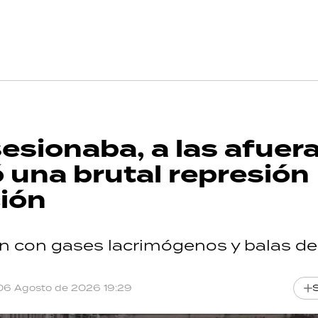
esionaba, a las afuer
 una brutal represión
ción
on con gases lacrimógenos y balas d
06 Agosto de 2026 19:29