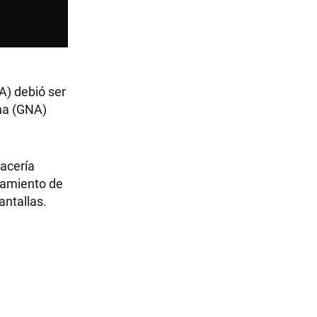
A) debió ser
ina (GNA)
acería
namiento de
antallas.