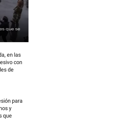
les que se
a, en las
resivo con
les de
esión para
nos y
s que