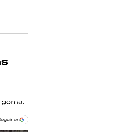
as
e goma.
Seguir en