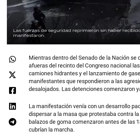
GRAN
HERMANO
Las fuerzas de seguridad reprimieron sin haber recibido
manifestaron.
SALUD
Mientras dentro del Senado de la Nación se di
afueras del recinto del Congreso nacional la
DEPORTES
camiones hidrantes y el lanzamiento de gase
manifestantes que respondieron a las agresio
desalojados. Las detenciones comenzaron ya
TECNOLOGÍA
La manifestación venía con un desarrollo pací
dispersar a la masa que protestaba contra la
balazos de goma comenzaron antes de las 18
cubrían la marcha.