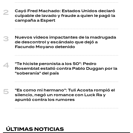
Cayó Fred Machado: Estados Unidos declaró
culpable de lavado y fraude a quien le pagó la
campaña a Espert
Nuevos videos impactantes de la madrugada
de descontrol y escándalo que dejó a
Facundo Moyano detenido
"Te hiciste peronista a los 50": Pedro
Rosemblat estalló contra Pablo Duggan por la
"soberanía" del país
"Es como mi hermano": Tuli Acosta rompió el
silencio, negó un romance con Luck Ra y
apuntó contra los rumores
ÚLTIMAS NOTICIAS