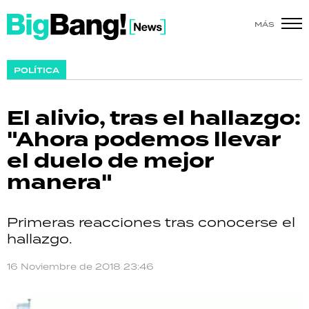
MÁS
SHOW
POLÍTICA
POLÍTICA
El alivio, tras el hallazgo:
ACTUALIDAD
"Ahora podemos llevar
el duelo de mejor
POLICIALES
manera"
ECONOMÍA
Primeras reacciones tras conocerse el
GRAN HERMANO
hallazgo.
SALUD
16 Noviembre de 2018 23:46
DEPORTES