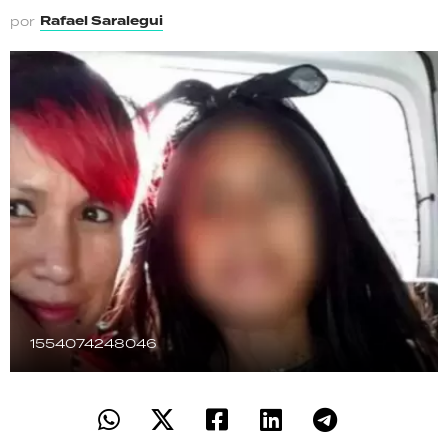
TECNOLOGÍA
Rafael Saralegui
por
RECETAS
PALABRAS
HORÓSCOPO
Seguinos
1554074248046