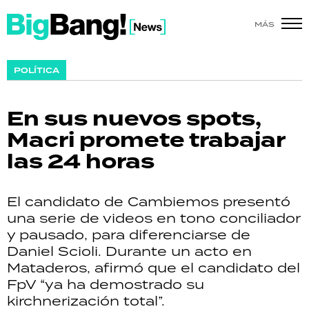
MÁS
SHOW
POLÍTICA
POLÍTICA
En sus nuevos spots,
ACTUALIDAD
Macri promete trabajar
las 24 horas
POLICIALES
ECONOMÍA
El candidato de Cambiemos presentó
una serie de videos en tono conciliador
GRAN HERMANO
y pausado, para diferenciarse de
Daniel Scioli. Durante un acto en
SALUD
Mataderos, afirmó que el candidato del
FpV “ya ha demostrado su
DEPORTES
kirchnerización total”.