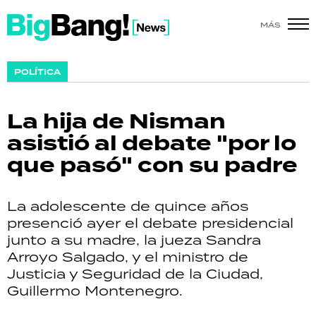
MÁS
SHOW
POLÍTICA
POLÍTICA
La hija de Nisman
ACTUALIDAD
asistió al debate "por lo
que pasó" con su padre
POLICIALES
ECONOMÍA
La adolescente de quince años
presenció ayer el debate presidencial
GRAN HERMANO
junto a su madre, la jueza Sandra
Arroyo Salgado, y el ministro de
SALUD
Justicia y Seguridad de la Ciudad,
Guillermo Montenegro.
DEPORTES