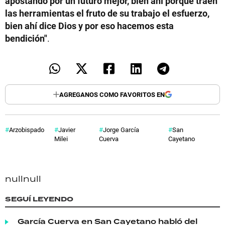
apostando por un futuro mejor, bien ahí porque traen
las herramientas el fruto de su trabajo el esfuerzo,
bien ahí dice Dios y por eso hacemos esta
bendición"
.
AGREGANOS COMO FAVORITOS EN
Arzobispado
Javier
Jorge García
San
Milei
Cuerva
Cayetano
null
null
SEGUÍ LEYENDO
García Cuerva en San Cayetano habló del