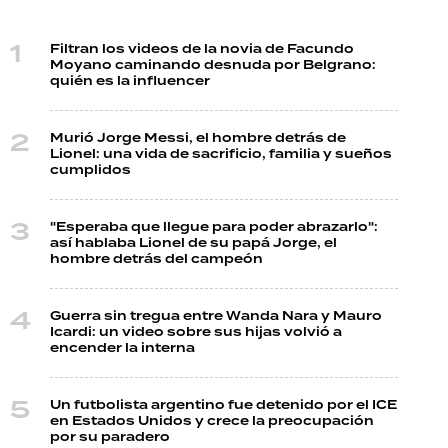
Filtran los videos de la novia de Facundo
Moyano caminando desnuda por Belgrano:
quién es la influencer
Murió Jorge Messi, el hombre detrás de
Lionel: una vida de sacrificio, familia y sueños
cumplidos
"Esperaba que llegue para poder abrazarlo":
así hablaba Lionel de su papá Jorge, el
hombre detrás del campeón
Guerra sin tregua entre Wanda Nara y Mauro
Icardi: un video sobre sus hijas volvió a
encender la interna
Un futbolista argentino fue detenido por el ICE
en Estados Unidos y crece la preocupación
por su paradero