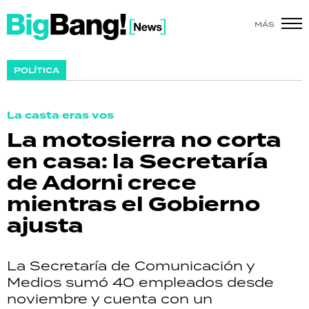
MÁS
SHOW
POLÍTICA
POLÍTICA
La casta eras vos
ACTUALIDAD
La motosierra no corta
en casa: la Secretaría
POLICIALES
de Adorni crece
ECONOMÍA
mientras el Gobierno
ajusta
GRAN HERMANO
SALUD
La Secretaría de Comunicación y
Medios sumó 40 empleados desde
DEPORTES
noviembre y cuenta con un