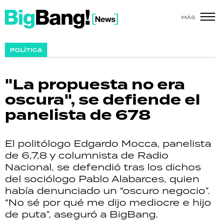
MÁS
SHOW
POLÍTICA
POLÍTICA
"La propuesta no era
ACTUALIDAD
oscura", se defiende el
panelista de 678
POLICIALES
ECONOMÍA
El politólogo Edgardo Mocca, panelista
de 6,7,8 y columnista de Radio
GRAN HERMANO
Nacional, se defendió tras los dichos
del sociólogo Pablo Alabarces, quien
SALUD
había denunciado un “oscuro negocio”.
“No sé por qué me dijo mediocre e hijo
DEPORTES
de puta”, aseguró a BigBang.