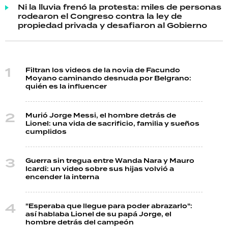
Ni la lluvia frenó la protesta: miles de personas
rodearon el Congreso contra la ley de
propiedad privada y desafiaron al Gobierno
Filtran los videos de la novia de Facundo
Moyano caminando desnuda por Belgrano:
quién es la influencer
Murió Jorge Messi, el hombre detrás de
Lionel: una vida de sacrificio, familia y sueños
cumplidos
Guerra sin tregua entre Wanda Nara y Mauro
Icardi: un video sobre sus hijas volvió a
encender la interna
"Esperaba que llegue para poder abrazarlo":
así hablaba Lionel de su papá Jorge, el
hombre detrás del campeón