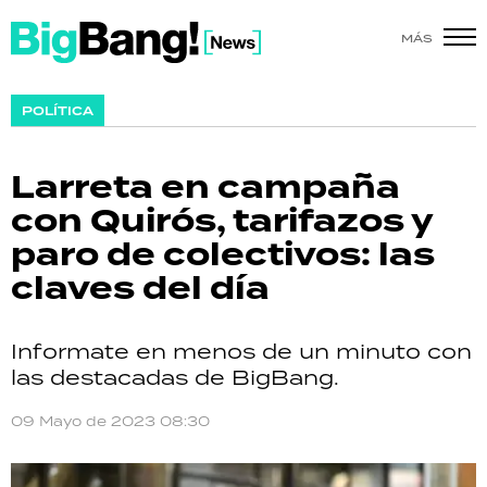
MÁS
SHOW
POLÍTICA
POLÍTICA
Larreta en campaña
ACTUALIDAD
con Quirós, tarifazos y
paro de colectivos: las
POLICIALES
claves del día
ECONOMÍA
Informate en menos de un minuto con
GRAN HERMANO
las destacadas de BigBang.
SALUD
09 Mayo de 2023 08:30
DEPORTES