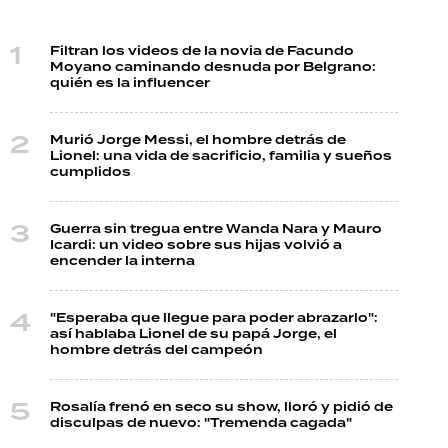
Filtran los videos de la novia de Facundo
Moyano caminando desnuda por Belgrano:
quién es la influencer
Murió Jorge Messi, el hombre detrás de
Lionel: una vida de sacrificio, familia y sueños
cumplidos
Guerra sin tregua entre Wanda Nara y Mauro
Icardi: un video sobre sus hijas volvió a
encender la interna
"Esperaba que llegue para poder abrazarlo":
así hablaba Lionel de su papá Jorge, el
hombre detrás del campeón
Rosalía frenó en seco su show, lloró y pidió de
disculpas de nuevo: "Tremenda cagada"