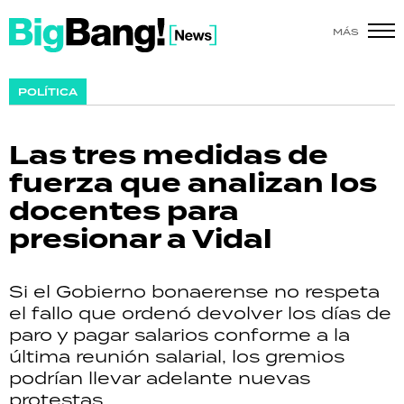
MÁS
SHOW
POLÍTICA
POLÍTICA
Las tres medidas de
ACTUALIDAD
fuerza que analizan los
docentes para
POLICIALES
presionar a Vidal
ECONOMÍA
Si el Gobierno bonaerense no respeta
GRAN HERMANO
el fallo que ordenó devolver los días de
paro y pagar salarios conforme a la
SALUD
última reunión salarial, los gremios
podrían llevar adelante nuevas
DEPORTES
protestas.