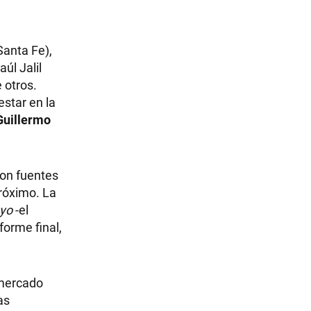
Santa Fe),
úl Jalil
 otros.
estar en la
Guillermo
eron fuentes
próximo. La
yo
-el
forme final,
 mercado
as