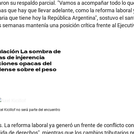
aron su respaldo parcial. "Vamos a acompañar todo lo qu
s que hay que llevar adelante, como la reforma laboral y
ria que tiene hoy la República Argentina", sostuvo el san
 semanas mantenía una posición crítica frente al Ejecuti
RECETAS
PALABRAS
lación
La sombra de
s de injerencia
HORÓSCOPO
ciones opacas del
ense sobre el peso
Seguinos
el Kicillof no será parte del encuentro
s. La reforma laboral ya generó un frente de conflicto con
rdida de derechos", mientras que los cambios tributarios 