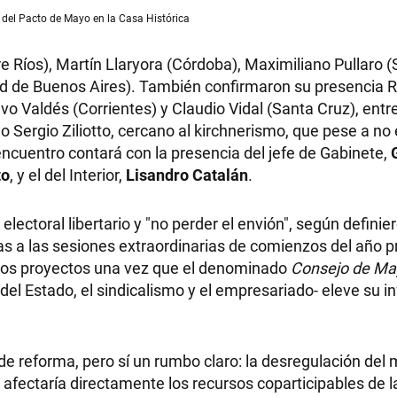
a del Pacto de Mayo en la Casa Histórica
re Ríos), Martín Llaryora (Córdoba), Maximiliano Pullaro (
d de Buenos Aires). También confirmaron su presencia Ra
o Valdés (Corrientes) y Claudio Vidal (Santa Cruz), entre
 Sergio Ziliotto, cercano al kirchnerismo, que pese a no 
El encuentro contará con la presencia del jefe de Gabinete,
to
, y el del Interior,
Lisandro Catalán
.
 electoral libertario y "no perder el envión", según defini
istas a las sesiones extraordinarias de comienzos del año 
e los proyectos una vez que el denominado
Consejo de Ma
del Estado, el sindicalismo y el empresariado- eleve su in
de reforma, pero sí un rumbo claro: la desregulación del
e afectaría directamente los recursos coparticipables de l