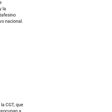
e
 la
tafesino
vo nacional.
 la CGT, que
preocupan a