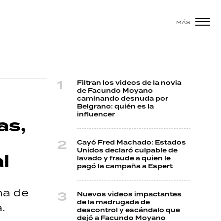
MÁS
Filtran los videos de la novia
de Facundo Moyano
caminando desnuda por
Belgrano: quién es la
influencer
as,
Cayó Fred Machado: Estados
Unidos declaró culpable de
l
lavado y fraude a quien le
pagó la campaña a Espert
na de
Nuevos videos impactantes
de la madrugada de
.
descontrol y escándalo que
dejó a Facundo Moyano