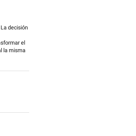
. La decisión
nsformar el
al la misma