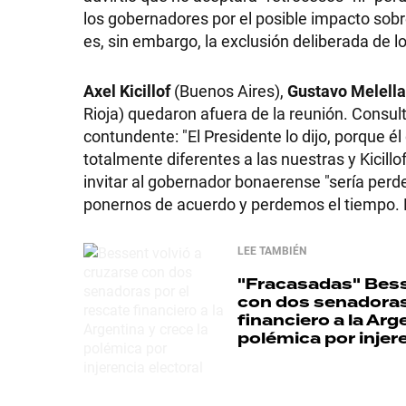
los gobernadores por el posible impacto sobre
GRAN
es, sin embargo, la exclusión deliberada de 
HERMANO
Axel Kicillof
(Buenos Aires),
Gustavo Melella
Rioja) quedaron afuera de la reunión. Consult
contundente: "El Presidente lo dijo, porque 
SALUD
totalmente diferentes a las nuestras y Kicill
invitar al gobernador bonaerense "sería perde
ponernos de acuerdo y perdemos el tiempo.
DEPORTES
LEE TAMBIÉN
TECNOLOGÍA
"Fracasadas"
Bess
con dos senadoras
financiero a la Arg
polémica por injere