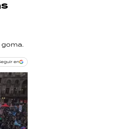
as
e goma.
Seguir en