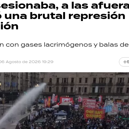
esionaba, a las afuer
 una brutal represión
ción
on con gases lacrimógenos y balas d
06 Agosto de 2026 19:29