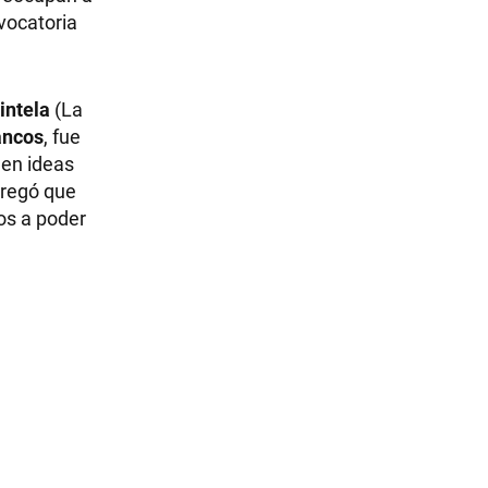
nvocatoria
intela
(La
ancos
, fue
nen ideas
gregó que
mos a poder