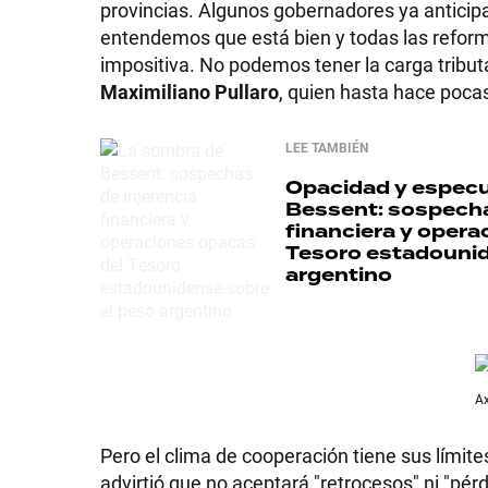
provincias. Algunos gobernadores ya anticip
entendemos que está bien y todas las reforma
impositiva. No podemos tener la carga tributa
Maximiliano Pullaro
, quien hasta hace pocas
SHOW
LEE TAMBIÉN
Opacidad y especu
POLÍTICA
Bessent: sospecha
financiera y opera
Tesoro estadounid
argentino
ACTUALIDAD
POLICIALES
Ax
ECONOMÍA
Pero el clima de cooperación tiene sus límite
advirtió que no aceptará "retrocesos" ni "pé