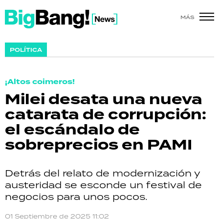
MÁS
SHOW
POLÍTICA
POLÍTICA
¡Altos coimeros!
ACTUALIDAD
Milei desata una nueva
catarata de corrupción:
POLICIALES
el escándalo de
ECONOMÍA
sobreprecios en PAMI
GRAN HERMANO
Detrás del relato de modernización y
SALUD
austeridad se esconde un festival de
negocios para unos pocos.
DEPORTES
01 Septiembre de 2025 11:02