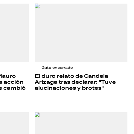
Gato encerrado
 Mauro
El duro relato de Candela
 la acción
Arizaga tras declarar: "Tuve
ue cambió
alucinaciones y brotes"