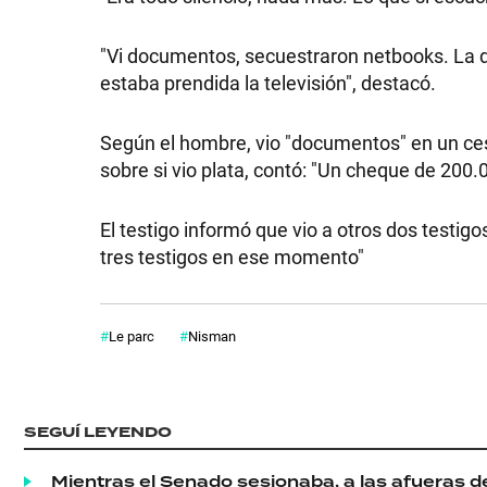
"Vi documentos, secuestraron netbooks. La d
estaba prendida la televisión", destacó.
Según el hombre, vio "documentos" en un ces
sobre si vio plata, contó: "Un cheque de 200.
SHOW
El testigo informó que vio a otros dos testi
POLÍTICA
tres testigos en ese momento"
ACTUALIDAD
Le parc
Nisman
POLICIALES
SEGUÍ LEYENDO
Mientras el Senado sesionaba, a las afueras d