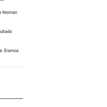
de Nisman
sultado
ta. Éramos