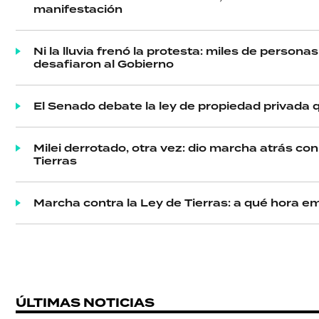
ECONOMÍA
manifestación
Ni la lluvia frenó la protesta: miles de person
GRAN
desafiaron al Gobierno
HERMANO
El Senado debate la ley de propiedad privada 
SALUD
Milei derrotado, otra vez: dio marcha atrás co
Tierras
DEPORTES
Marcha contra la Ley de Tierras: a qué hora e
TECNOLOGÍA
ÚLTIMAS NOTICIAS