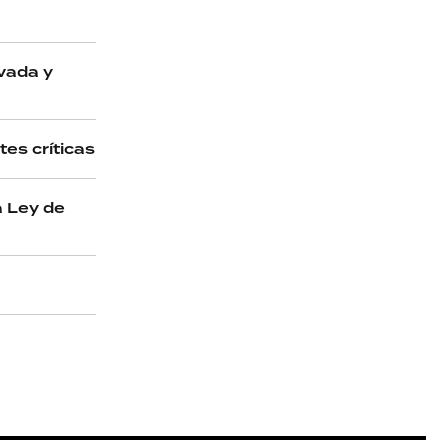
ivada y
es críticas
a Ley de