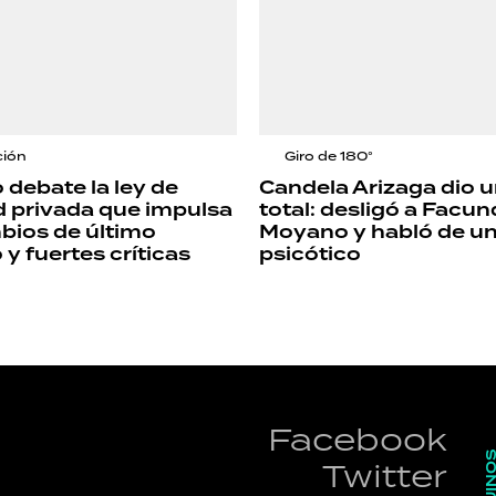
ción
Giro de 180°
 debate la ley de
Candela Arizaga dio u
 privada que impulsa
total: desligó a Facu
mbios de último
Moyano y habló de un
 fuertes críticas
psicótico
Facebook
SEGUI
Twitter