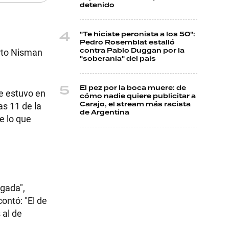
detenido
"Te hiciste peronista a los 50":
Pedro Rosemblat estalló
rto Nisman
contra Pablo Duggan por la
"soberanía" del país
El pez por la boca muere: de
ue estuvo en
cómo nadie quiere publicitar a
as 11 de la
Carajo, el stream más racista
de Argentina
e lo que
igada",
contó: "El de
 al de