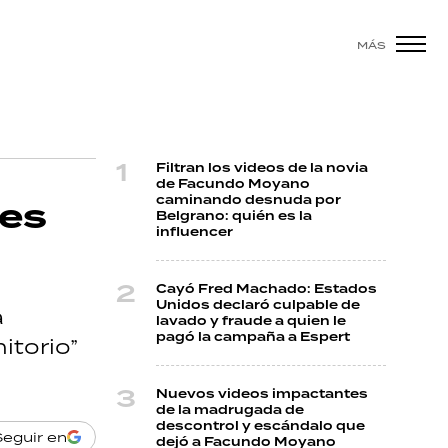
MÁS
Filtran los videos de la novia
de Facundo Moyano
caminando desnuda por
res
Belgrano: quién es la
influencer
Cayó Fred Machado: Estados
Unidos declaró culpable de
a
lavado y fraude a quien le
pagó la campaña a Espert
itorio”
Nuevos videos impactantes
de la madrugada de
descontrol y escándalo que
Seguir en
dejó a Facundo Moyano