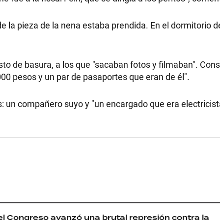
e la pieza de la nena estaba prendida. En el dormitorio 
to de basura, a los que "sacaban fotos y filmaban". Con
000 pesos y un par de pasaportes que eran de él".
RECETAS
gos: un compañero suyo y "un encargado que era electricis
PALABRAS
HORÓSCOPO
Seguinos
el Congreso avanzó una brutal represión contra la