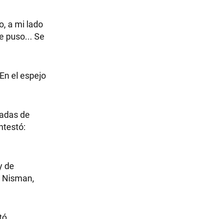
o, a mi lado
e puso... Se
 En el espejo
sadas de
ntestó:
y de
e Nisman,
tó.