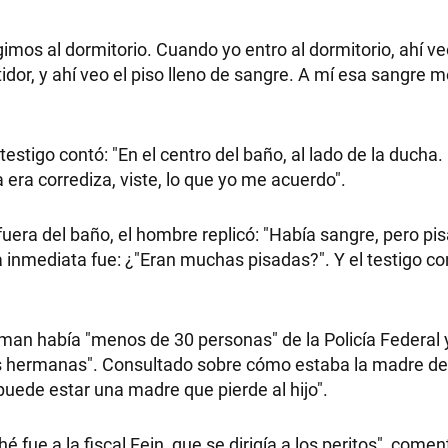
mos al dormitorio. Cuando yo entro al dormitorio, ahí ve
tidor, y ahí veo el piso lleno de sangre. A mí esa sangre m
estigo contó: "En el centro del baño, al lado de la ducha.
a era corrediza, viste, lo que yo me acuerdo".
fuera del baño, el hombre replicó: "Había sangre, pero pi
ta inmediata fue: ¿"Eran muchas pisadas?". Y el testigo co
sman había "menos de 30 personas" de la Policía Federal 
s dos hermanas". Consultado sobre cómo estaba la madre d
 puede estar una madre que pierde al hijo".
 fue a la fiscal Fein, que se dirigía a los peritos", comen