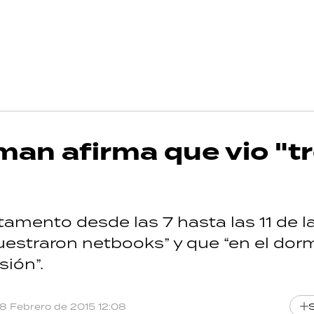
man afirma que vio "t
amento desde las 7 hasta las 11 de l
uestraron netbooks” y que “en el dorm
sión”.
18 Febrero de 2015 12:08