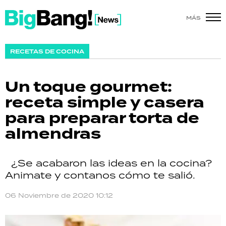
MÁS
SHOW
RECETAS DE COCINA
POLÍTICA
Un toque gourmet:
ACTUALIDAD
receta simple y casera
para preparar torta de
POLICIALES
almendras
ECONOMÍA
¿Se acabaron las ideas en la cocina?
GRAN HERMANO
Animate y contanos cómo te salió.
SALUD
06 Noviembre de 2020 10:12
DEPORTES