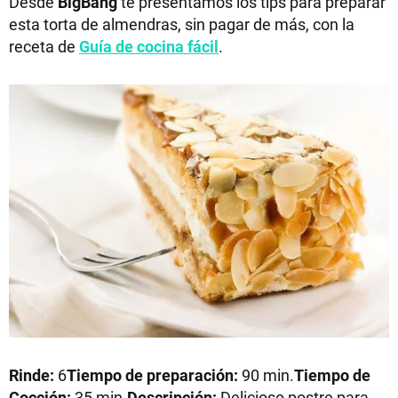
Desde
BigBang
te presentamos los tips para preparar
esta torta de almendras, sin pagar de más, con la
receta de
Guía de cocina fácil
.
Rinde:
6
Tiempo de preparación:
90 min.
Tiempo de
Cocción:
35 min.
Descripción:
Delicioso postre para