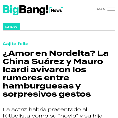
MÁS
SHOW
SHOW
POLÍTICA
Cajita feliz
ACTUALIDAD
¿Amor en Nordelta? La
China Suárez y Mauro
POLICIALES
Icardi avivaron los
ECONOMÍA
rumores entre
hamburguesas y
GRAN HERMANO
sorpresivos gestos
SALUD
La actriz habría presentado al
DEPORTES
fútbolista como su "novio" y su hija