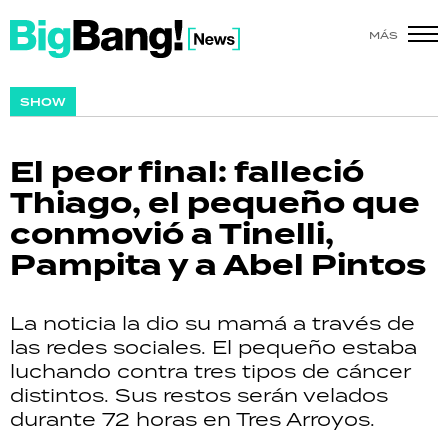
MÁS
SHOW
SHOW
POLÍTICA
El peor final: falleció
ACTUALIDAD
Thiago, el pequeño que
conmovió a Tinelli,
POLICIALES
Pampita y a Abel Pintos
ECONOMÍA
La noticia la dio su mamá a través de
GRAN HERMANO
las redes sociales. El pequeño estaba
luchando contra tres tipos de cáncer
SALUD
distintos. Sus restos serán velados
durante 72 horas en Tres Arroyos.
DEPORTES