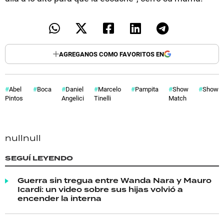
AGREGANOS COMO FAVORITOS EN
Abel
Boca
Daniel
Marcelo
Pampita
Show
ShowM
Pintos
Angelici
Tinelli
Match
null
null
SEGUÍ LEYENDO
Guerra sin tregua entre Wanda Nara y Mauro
Icardi: un video sobre sus hijas volvió a
encender la interna