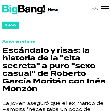
MÁS
SHOW
SHOW
POLÍTICA
Amor en el aire
ACTUALIDAD
Escándalo y risas: la
historia de la "cita
POLICIALES
secreta" a puro "sexo
ECONOMÍA
casual" de Roberto
García Moritán con Inés
GRAN HERMANO
Monzón
SALUD
La joven aseguró que el ex marido de
DEPORTES
Pampita "necesitaba un poco de