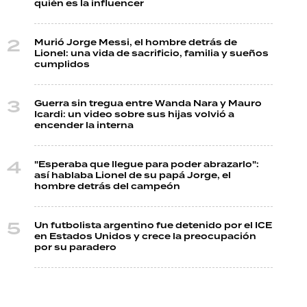
quién es la influencer
Murió Jorge Messi, el hombre detrás de
Lionel: una vida de sacrificio, familia y sueños
cumplidos
Guerra sin tregua entre Wanda Nara y Mauro
Icardi: un video sobre sus hijas volvió a
encender la interna
"Esperaba que llegue para poder abrazarlo":
así hablaba Lionel de su papá Jorge, el
hombre detrás del campeón
Un futbolista argentino fue detenido por el ICE
en Estados Unidos y crece la preocupación
por su paradero