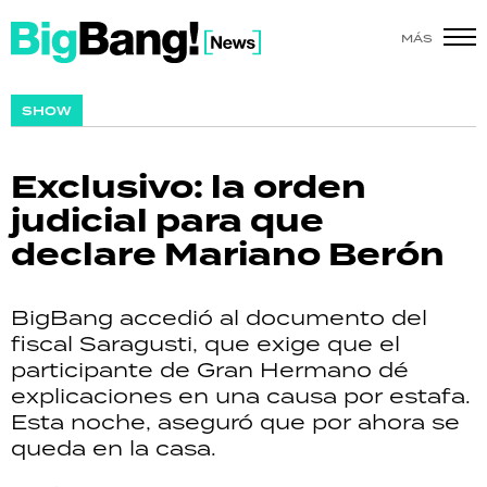
MÁS
SHOW
SHOW
POLÍTICA
Exclusivo: la orden
ACTUALIDAD
judicial para que
declare Mariano Berón
POLICIALES
ECONOMÍA
BigBang accedió al documento del
fiscal Saragusti, que exige que el
GRAN HERMANO
participante de Gran Hermano dé
explicaciones en una causa por estafa.
SALUD
Esta noche, aseguró que por ahora se
queda en la casa.
DEPORTES