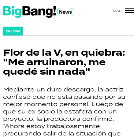
MÁS
SHOW
SHOW
POLÍTICA
Flor de la V, en quiebra:
ACTUALIDAD
"Me arruinaron, me
quedé sin nada"
POLICIALES
ECONOMÍA
Mediante un duro descargo, la actriz
confesó que no está pasando por su
GRAN HERMANO
mejor momento personal. Luego de
que su ex socio la estafara con un
SALUD
proyecto, la productora confirmó:
“Ahora estoy trabajosamente
DEPORTES
procurando salir de la situación que