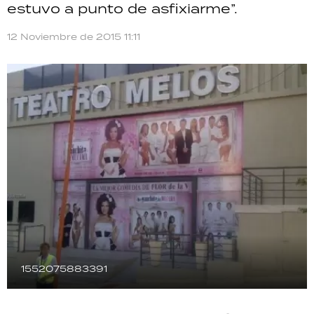
estuvo a punto de asfixiarme”.
TECNOLOGÍA
12 Noviembre de 2015 11:11
RECETAS
PALABRAS
HORÓSCOPO
Seguinos
1552075883391