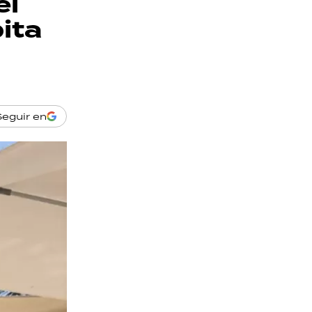
el
ita
Seguir en