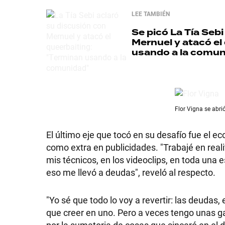
LEE TAMBIÉN
GRAN
Se picó
La Tía Sebi
HERMANO
Mernuel y atacó el
usando a la comun
SALUD
Flor Vigna se abri
DEPORTES
El último eje que tocó en su desafío fue el e
como extra en publicidades. "Trabajé en realit
TECNOLOGÍA
mis técnicos, en los videoclips, en toda una
eso me llevó a deudas", reveló al respecto.
"Yo sé que todo lo voy a revertir: las deudas,
que creer en uno. Pero a veces tengo unas g