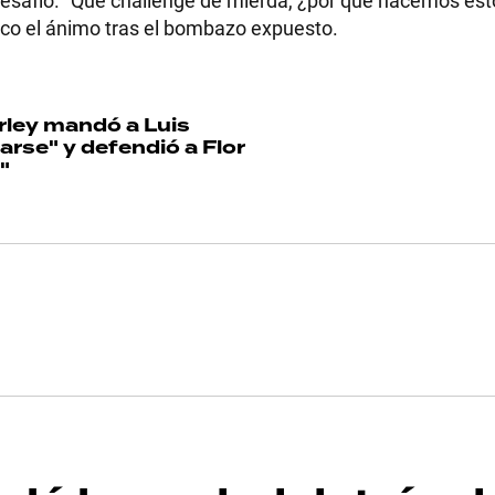
desafío. "Qué challenge de mierda, ¿por qué hacemos esto
oco el ánimo tras el bombazo expuesto.
ley mandó a Luis
arse" y defendió a Flor
"