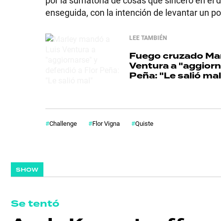
por la sumatoria de cosas que sinceró en el 
enseguida, con la intención de levantar un p
LEE TAMBIÉN
Fuego cruzado
Mar
Ventura a "aggiorn
Peña: "Le salió mal
Challenge
Flor Vigna
Quiste
SHOW
Se tentó