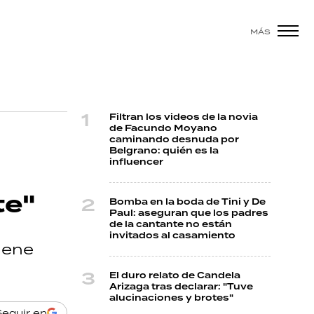
MÁS
Filtran los videos de la novia
de Facundo Moyano
caminando desnuda por
Belgrano: quién es la
influencer
te"
Bomba en la boda de Tini y De
Paul: aseguran que los padres
de la cantante no están
invitados al casamiento
iene
El duro relato de Candela
Arizaga tras declarar: "Tuve
alucinaciones y brotes"
Seguir en