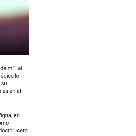
de mí", al
édico le
 su
 es en el
Vigna, en
como
doctor -cero