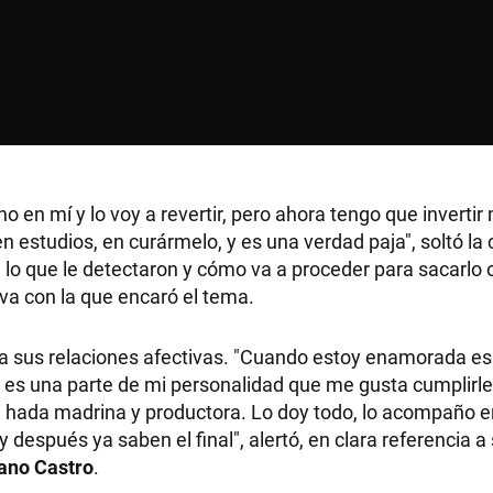
RECETAS
PALABRAS
 en mí y lo voy a revertir, pero ahora tengo que inverti
HORÓSCOPO
n estudios, en curármelo, y es una verdad paja", soltó la 
lo que le detectaron y cómo va a proceder para sacarlo o
iva con la que encaró el tema.
Seguinos
có a sus relaciones afectivas. "Cuando estoy enamorada 
e es una parte de mi personalidad que me gusta cumplirle
hada madrina y productora. Lo doy todo, lo acompaño e
 después ya saben el final", alertó, en clara referencia a
ano Castro
.