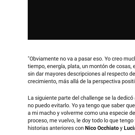
SHOW
POLÍTICA
"Obviamente no va a pasar eso. Yo creo mucho
tiempo, energía, plata, un montón de cosas, e
sin dar mayores descripciones al respecto de 
ACTUALIDAD
crecimiento, más allá de la perspectiva posit
La siguiente parte del challenge se la dedi
POLICIALES
no puedo evitarlo. Yo ya tengo que saber qu
a mi macho y volverme como una especie de 
proceso, me vuelvo, le doy todo lo que tengo y
ECONOMÍA
historias anteriores con
Nico Occhiato
y
Luci