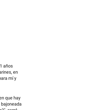
11 años
arines, en
para mí y
 en que hay
o bajoneada