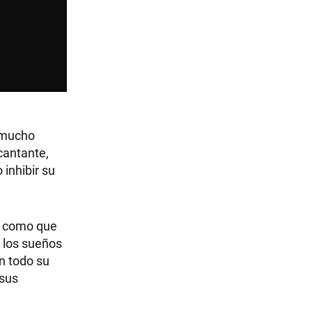
r mucho
cantante,
 inhibir su
es como que
 los sueños
n todo su
 sus