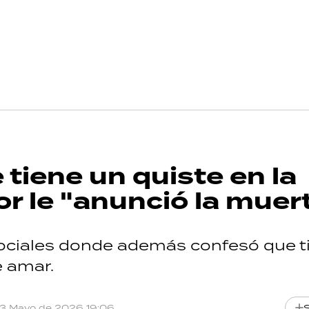
 tiene un quiste en la
or le "anunció la muer
sociales donde además confesó que t
e amar.
13 Mayo de 2026 19:06