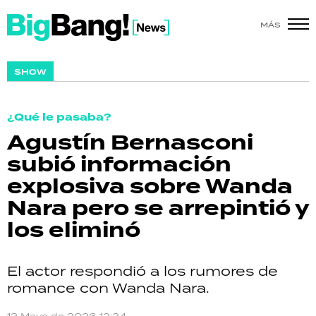
MÁS
SHOW
SHOW
POLÍTICA
¿Qué le pasaba?
ACTUALIDAD
Agustín Bernasconi
subió información
POLICIALES
explosiva sobre Wanda
ECONOMÍA
Nara pero se arrepintió y
los eliminó
GRAN HERMANO
SALUD
El actor respondió a los rumores de
romance con Wanda Nara.
DEPORTES