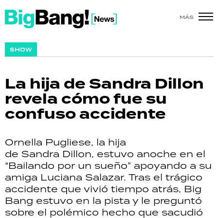
MÁS
SHOW
SHOW
POLÍTICA
La hija de Sandra Dillon
ACTUALIDAD
revela cómo fue su
confuso accidente
POLICIALES
ECONOMÍA
Ornella Pugliese, la hija
de Sandra Dillon, estuvo anoche en el
GRAN HERMANO
“Bailando por un sueño” apoyando a su
amiga Luciana Salazar. Tras el trágico
SALUD
accidente que vivió tiempo atrás, Big
Bang estuvo en la pista y le preguntó
DEPORTES
sobre el polémico hecho que sacudió