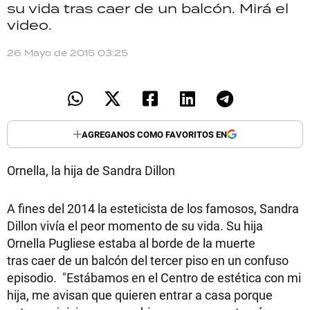
su vida tras caer de un balcón. Mirá el
TECNOLOGÍA
video.
26 Mayo de 2015 03:25
RECETAS
PALABRAS
HORÓSCOPO
AGREGANOS COMO FAVORITOS EN
Ornella, la hija de Sandra Dillon
Seguinos
A fines del 2014 la esteticista de los famosos, Sandra
Dillon vivía el peor momento de su vida. Su hija
Ornella Pugliese estaba al borde de la muerte
tras caer de un balcón del tercer piso en un confuso
episodio. "Estábamos en el Centro de estética con mi
hija, me avisan que quieren entrar a casa porque