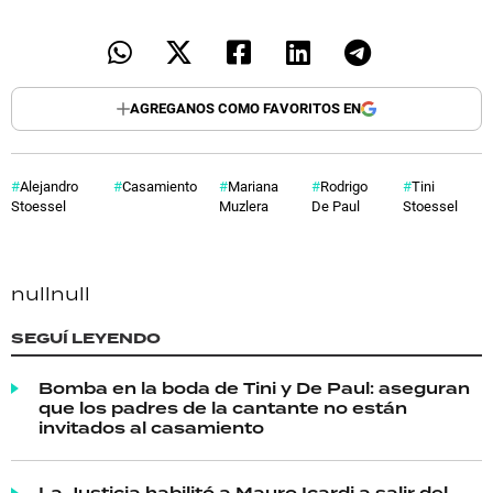
AGREGANOS COMO FAVORITOS EN
Alejandro
Casamiento
Mariana
Rodrigo
Tini
Stoessel
Muzlera
De Paul
Stoessel
null
null
SEGUÍ LEYENDO
Bomba en la boda de Tini y De Paul: aseguran
que los padres de la cantante no están
invitados al casamiento
La Justicia habilitó a Mauro Icardi a salir del