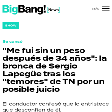
MÁS
SHOW
SHOW
POLÍTICA
Se cansó
ACTUALIDAD
"Me fui sin un peso
después de 34 años": la
POLICIALES
bronca de Sergio
ECONOMÍA
Lapegüe tras los
"temores" de TN por un
GRAN HERMANO
posible juicio
SALUD
El conductor confesó que lo entristece
DEPORTES
que desconfíen de él.