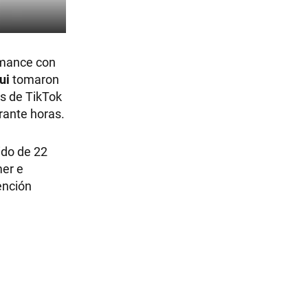
omance con
ui
tomaron
os de TikTok
rante horas.
ido de 22
mer e
ención