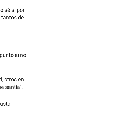
o sé si por
o tantos de
guntó si no
, otros en
e sentía".
gusta