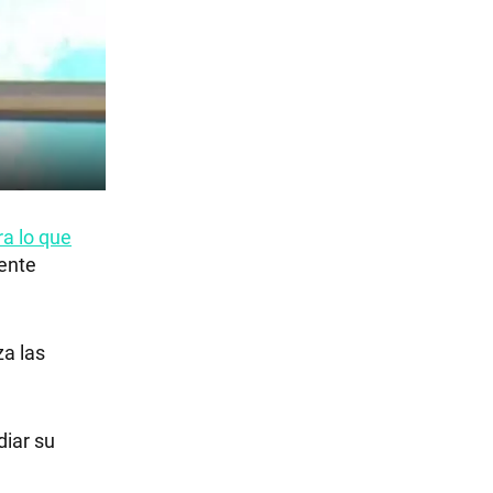
ra lo que
mente
za las
diar su