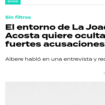
SHOW
Sin filtros
El entorno de La Joa
SHOW
Acosta quiere oculta
fuertes acusaciones
POLÍTICA
Albere habló en una entrevista y re
ACTUALIDAD
POLICIALES
ECONOMÍA