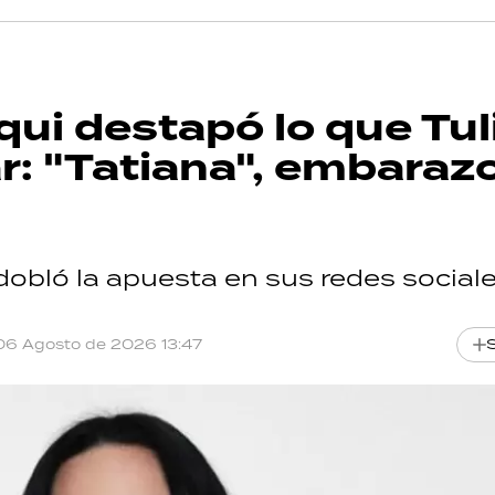
qui destapó lo que Tul
RECETAS
r: "Tatiana", embarazo
PALABRAS
HORÓSCOPO
dobló la apuesta en sus redes sociale
Seguinos
06 Agosto de 2026 13:47