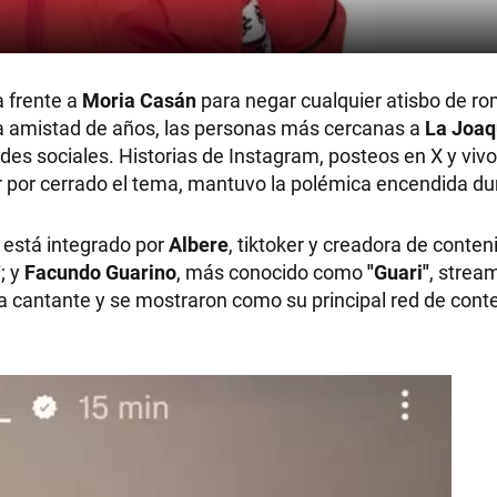
 frente a
Moria Casán
para negar cualquier atisbo de r
na amistad de años, las personas más cercanas a
La Joaq
redes sociales. Historias de Instagram, posteos en X y viv
ar por cerrado el tema, mantuvo la polémica encendida du
está integrado por
Albere
, tiktoker y creadora de conten
; y
Facundo Guarino
, más conocido como
"Guari"
, strea
 la cantante y se mostraron como su principal red de cont