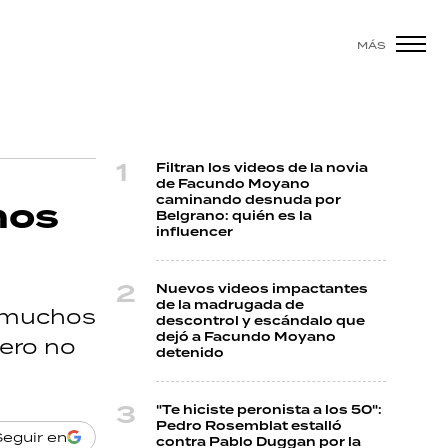
MÁS
Filtran los videos de la novia
de Facundo Moyano
caminando desnuda por
mos
Belgrano: quién es la
influencer
Nuevos videos impactantes
de la madrugada de
r muchos
descontrol y escándalo que
dejó a Facundo Moyano
pero no
detenido
"Te hiciste peronista a los 50":
Pedro Rosemblat estalló
Seguir en
contra Pablo Duggan por la